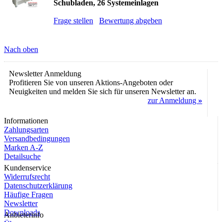
Schubladen, 26 Systemeinlagen
Frage stellen
Bewertung abgeben
Nach oben
Newsletter Anmeldung
Profitieren Sie von unseren Aktions-Angeboten oder
Neuigkeiten und melden Sie sich für unseren Newsletter an.
zur Anmeldung
»
Informationen
Zahlungsarten
Versandbedingungen
Marken A-Z
Detailsuche
Kundenservice
Widerrufsrecht
Datenschutzerklärung
Häufige Fragen
Newsletter
Downloads
Anbieterinfo