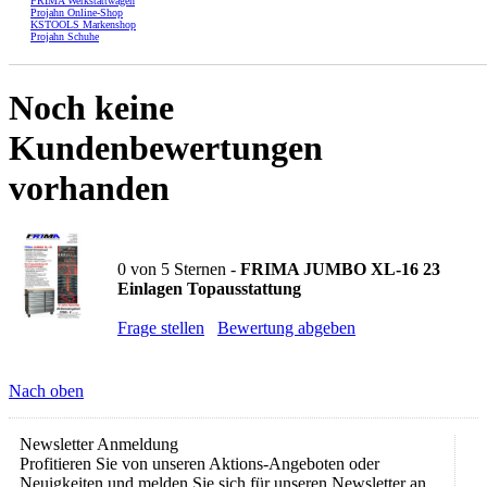
FRIMA Werkstattwagen
Projahn Online-Shop
KSTOOLS Markenshop
Projahn Schuhe
Noch keine
Kundenbewertungen
vorhanden
0
von
5
Sternen -
FRIMA JUMBO XL-16 23
Einlagen Topausstattung
Frage stellen
Bewertung abgeben
Nach oben
Newsletter Anmeldung
Profitieren Sie von unseren Aktions-Angeboten oder
Neuigkeiten und melden Sie sich für unseren Newsletter an.