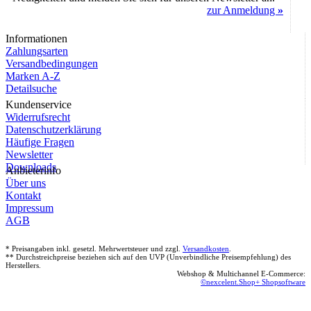
zur Anmeldung
»
Informationen
Zahlungsarten
Versandbedingungen
Marken A-Z
Detailsuche
Kundenservice
Widerrufsrecht
Datenschutzerklärung
Häufige Fragen
Newsletter
Downloads
Anbieterinfo
Über uns
Kontakt
Impressum
AGB
* Preisangaben inkl. gesetzl. Mehrwertsteuer und zzgl.
Versandkosten
.
** Durchstreichpreise beziehen sich auf den UVP (Unverbindliche Preisempfehlung) des
Herstellers.
Webshop & Multichannel E-Commerce:
©nexcelent.Shop+ Shopsoftware