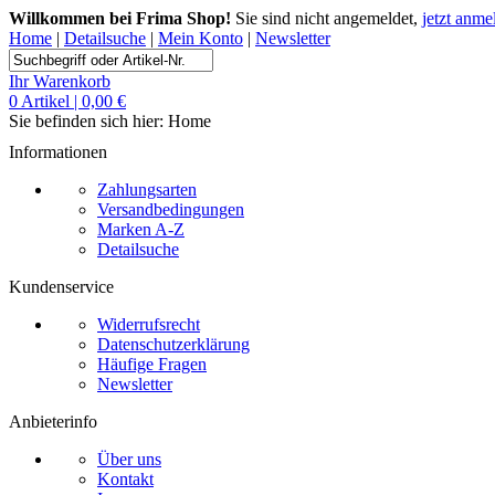
Willkommen bei Frima Shop!
Sie sind nicht angemeldet,
jetzt anme
Home
|
Detailsuche
|
Mein Konto
|
Newsletter
Ihr Warenkorb
0 Artikel | 0,00 €
Sie befinden sich hier:
Home
Informationen
Zahlungsarten
Versandbedingungen
Marken A-Z
Detailsuche
Kundenservice
Widerrufsrecht
Datenschutzerklärung
Häufige Fragen
Newsletter
Anbieterinfo
Über uns
Kontakt