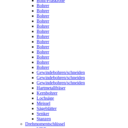
Bohr/Fräskrone
Bohrer
Bohrer
Bohrer
Bohrer
Bohrer
Bohrer
Bohrer
Bohrer
Bohrer
Bohrer
Bohrer
Bohrer
Bohrer
Gewindebohren/schneiden
Gewindebohren/schneiden
Gewindebohren/schneiden
Hartmetallfräser
Kernbohrer
Lochsäge
Meissel
Sägeblätter
Senker
Stanzen
Drehmomentschlüssel