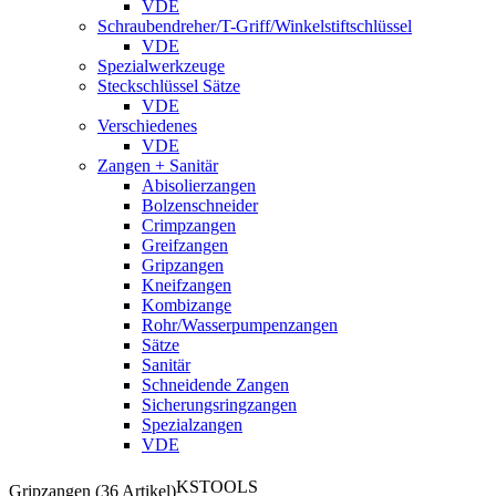
VDE
Schraubendreher/T-Griff/Winkelstiftschlüssel
VDE
Spezialwerkzeuge
Steckschlüssel Sätze
VDE
Verschiedenes
VDE
Zangen + Sanitär
Abisolierzangen
Bolzenschneider
Crimpzangen
Greifzangen
Gripzangen
Kneifzangen
Kombizange
Rohr/Wasserpumpenzangen
Sätze
Sanitär
Schneidende Zangen
Sicherungsringzangen
Spezialzangen
VDE
KSTOOLS
Gripzangen (36 Artikel)