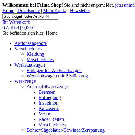
Willkommen bei Frima Shop!
Sie sind nicht angemeldet,
jetzt anme
Home
|
Detailsuche
|
Mein Konto
|
Newsletter
Ihr Warenkorb
0 Artikel | 0,00 €
Sie befinden sich hier:
Home
Aktionsangebote
Verschiedenes
Kleidung
Verschiedenes
Werkstattwagen
Einlagen für Werkstattwagen
Werkstattwagen mit Bestückung
Werkzeuge
Automobilwerkzeuge
Bremsen
Entrieglung
Inspektion
Karosserie
Motor
Räder Reifen
Verschiedenes
Bohrer/Sägeblätter/Gewinde/Zerspanung