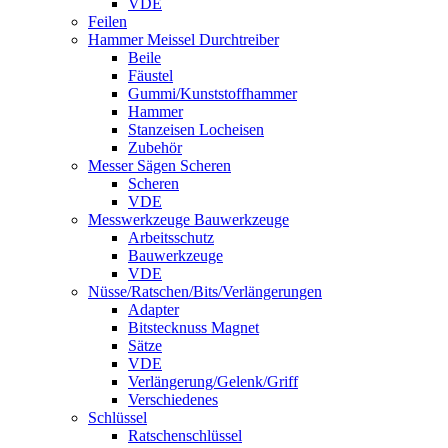
VDE
Feilen
Hammer Meissel Durchtreiber
Beile
Fäustel
Gummi/Kunststoffhammer
Hammer
Stanzeisen Locheisen
Zubehör
Messer Sägen Scheren
Scheren
VDE
Messwerkzeuge Bauwerkzeuge
Arbeitsschutz
Bauwerkzeuge
VDE
Nüsse/Ratschen/Bits/Verlängerungen
Adapter
Bitstecknuss Magnet
Sätze
VDE
Verlängerung/Gelenk/Griff
Verschiedenes
Schlüssel
Ratschenschlüssel